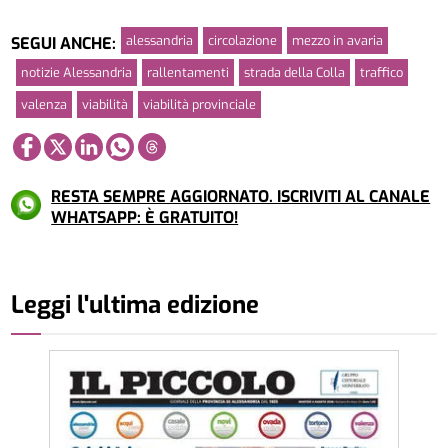
alessandria
circolazione
mezzo in avaria
SEGUI ANCHE:
notizie Alessandria
rallentamenti
strada della Colla
traffico
valenza
viabilità
viabilità provinciale
RESTA SEMPRE AGGIORNATO. ISCRIVITI AL CANALE
WHATSAPP: È GRATUITO!
Leggi l'ultima edizione