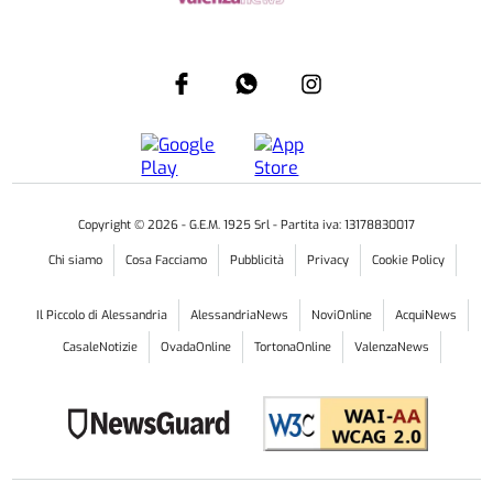
Copyright ©
2026
- G.E.M. 1925 Srl - Partita iva: 13178830017
Chi siamo
Cosa Facciamo
Pubblicità
Privacy
Cookie Policy
Il Piccolo di Alessandria
AlessandriaNews
NoviOnline
AcquiNews
CasaleNotizie
OvadaOnline
TortonaOnline
ValenzaNews